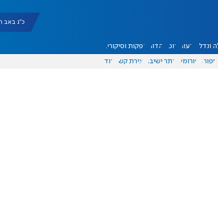
כ"ג באב תשפ"ו |
 ונדל"ן
דעות
אוכל
יהדות
הפקות וסיקורים
ספורט
פורומים
אתר ישיבה
יצירת קשר
עוד