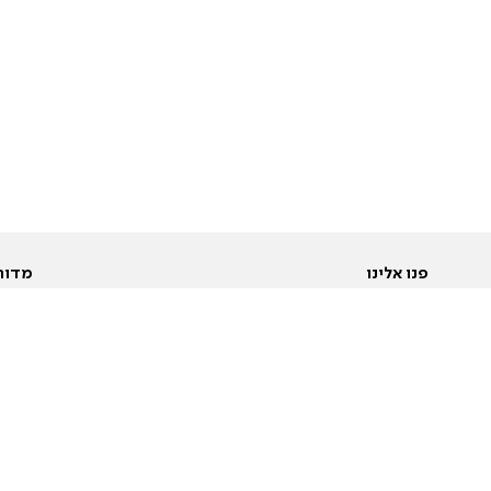
פנו אלינו
מדור
אודות
Pусский
חד
יצירת קשר
عربية
מב
פרסמו אצלנו
בי
תנאי שימוש
פו
מדיניות פרטיות
בא
הצהרת נגישות
בע