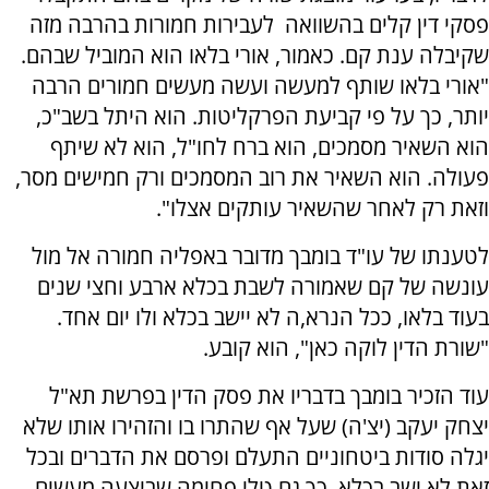
פסקי דין קלים בהשוואה לעבירות חמורות בהרבה מזה
שקיבלה ענת קם. כאמור, אורי בלאו הוא המוביל שבהם.
"אורי בלאו שותף למעשה ועשה מעשים חמורים הרבה
יותר, כך על פי קביעת הפרקליטות. הוא היתל בשב"כ,
הוא השאיר מסמכים, הוא ברח לחו"ל, הוא לא שיתף
פעולה. הוא השאיר את רוב המסמכים ורק חמישים מסר,
וזאת רק לאחר שהשאיר עותקים אצלו".
לטענתו של עו"ד בומבך מדובר באפליה חמורה אל מול
עונשה של קם שאמורה לשבת בכלא ארבע וחצי שנים
בעוד בלאו, ככל הנרא,ה לא יישב בכלא ולו יום אחד.
"שורת הדין לוקה כאן", הוא קובע.
עוד הזכיר בומבך בדבריו את פסק הדין בפרשת תא"ל
יצחק יעקב (יצ'ה) שעל אף שהתרו בו והזהירו אותו שלא
יגלה סודות ביטחוניים התעלם ופרסם את הדברים ובכל
זאת לא ישב בכלא. כך גם טלי פחימה שביצעה מעשים