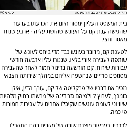
חלק מהשבט. ענת קם בבית המשפט
פלאש 90
בית המשפט העליון ימסור היום את הכרעתו בערעור
שהגישה ענת קם על העונש שהושת עליה - ארבע שנות
מאסר וחצי.
לטענת קם, מדובר בעונש כבד מדי ביחס לעונש של
שותפה לעבירה אורי בלאו, שנגזרו עליו ארבעה חודשי
עבודות שירות. קם הורשעה בריגול חמור לאחר שהעבירה
מסמכים סודיים שנחשפה אליהם במהלך שירותה הצבאי
נזכיר את דבריו של פרקליטה של קם, עורך הדין, אילן
בומבך, לערוץ 7 ולפיהם גזר דינה של מרשתו רחוק מלהיות
שיוויוני לעומת עונשים שקיבלו אחרים על עבירות חמורות
פי כמה.
לדבריו, בערעור מוצגת שורה של מקרים בהם התקבלו