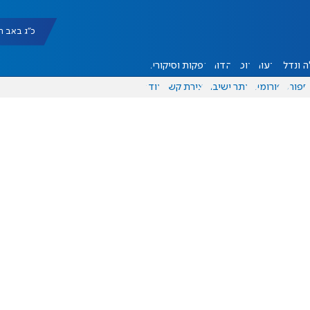
כ"ג באב תשפ"ו |
 ונדל"ן
דעות
אוכל
יהדות
הפקות וסיקורים
ספורט
פורומים
אתר ישיבה
יצירת קשר
עוד