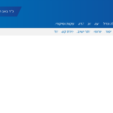
כ"ד באב תשפ"ו |
 ונדל"ן
דעות
אוכל
יהדות
הפקות וסיקורים
ספורט
פורומים
אתר ישיבה
יצירת קשר
עוד