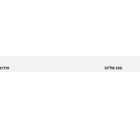
פנו אלינו
מדור
אודות
Pусский
חד
יצירת קשר
عربية
מב
פרסמו אצלנו
בי
תנאי שימוש
פו
מדיניות פרטיות
בא
הצהרת נגישות
בע
המייל האדום
מש