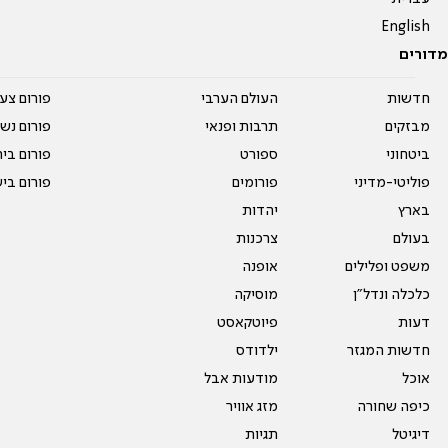
English
מדורים
חדשות
העולם הערבי
פורום צע
מבזקים
תרבות ופנאי
פורום נשו
ביטחוני
ספורט
פורום בי
פוליטי-מדיני
פורומים
פורום בי
בארץ
יהדות
בעולם
צרכנות
משפט ופלילים
אופנה
כלכלה ונדל"ן
מוסיקה
דעות
פיוטקאסט
חדשות המגזר
ילדודס
אוכל
מודעות אבל
כיפה שחורה
מזג אוויר
דיגיטל
תגיות