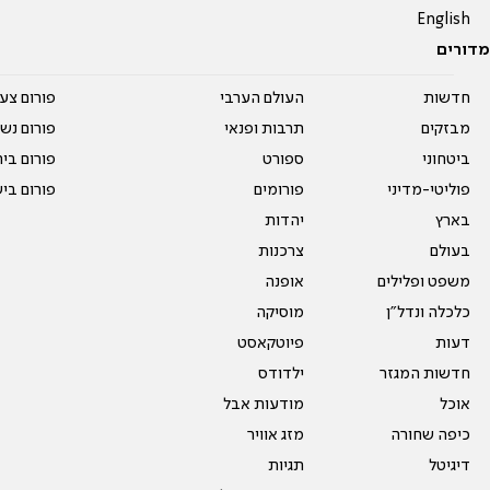
English
מדורים
חדשות
העולם הערבי
פורום צע
מבזקים
תרבות ופנאי
פורום נשו
ביטחוני
ספורט
פורום בי
פוליטי-מדיני
פורומים
פורום בי
בארץ
יהדות
בעולם
צרכנות
משפט ופלילים
אופנה
כלכלה ונדל"ן
מוסיקה
דעות
פיוטקאסט
חדשות המגזר
ילדודס
אוכל
מודעות אבל
כיפה שחורה
מזג אוויר
דיגיטל
תגיות