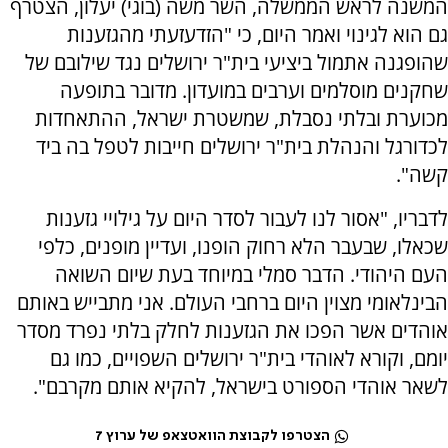
המשנה לראש הממשלה, השר משה (בוגי) יעלון, הצטרף
גם הוא לגינוי ואמר היום, כי "הזדעזעתי מהגזענות
שהופגנה אתמול ביציעי בית"ר ירושלים נגד שילובם של
שחקנים מוסלמים וערבים במועדון. מדובר בתופעה
מכוערת ובלתי נסבלת, שמשטרת ישראל, ההתאחדות
לכדורגל והנהלת בית"ר ירושלים חייבות לטפל בה ביד
קשה".
לדבריו, "אסור לנו לעבור לסדר היום על גילויי גזענות
שכאלו, שבעבר הלא רחוק הופנו, ועדיין מופנים, כלפי
העם היהודי. הדבר סמלי במיוחד בעת שיום השואה
הבינלאומי מצוין היום ברחבי העולם. אני מתבייש באותם
אוהדים אשר הפכו את הגזענות לחלק בלתי נפרד מסדר
יומם, וקורא לאוהדי בית"ר ירושלים השפויים, כמו גם
לשאר אוהדי הספורט בישראל, להקיא אותם מקרבם".
הצטרפו לקבוצת הוואטצאפ של ערוץ 7