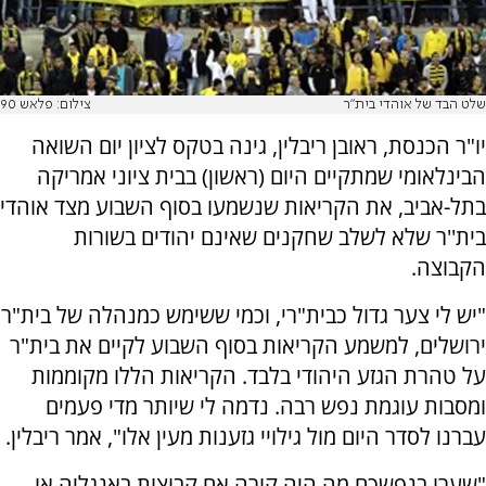
שלט הבד של אוהדי בית"ר
צילום: פלאש 90
יו"ר הכנסת, ראובן ריבלין, גינה בטקס לציון יום השואה
הבינלאומי שמתקיים היום (ראשון) בבית ציוני אמריקה
בתל-אביב, את הקריאות שנשמעו בסוף השבוע מצד אוהדי
בית''ר שלא לשלב שחקנים שאינם יהודים בשורות
הקבוצה.
"יש לי צער גדול כבית"רי, וכמי ששימש כמנהלה של בית"ר
ירושלים, למשמע הקריאות בסוף השבוע לקיים את בית"ר
על טהרת הגזע היהודי בלבד. הקריאות הללו מקוממות
ומסבות עוגמת נפש רבה. נדמה לי שיותר מדי פעמים
עברנו לסדר היום מול גילויי גזענות מעין אלו", אמר ריבלין.
"שערו בנפשכם מה היה קורה אם קבוצות באנגליה או