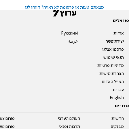
מצאתם טעות או פרסומת לא ראויה? דווחו לנו
פנו אלינו
אודות
Pусский
יצירת קשר
عربية
פרסמו אצלנו
תנאי שימוש
מדיניות פרטיות
הצהרת נגישות
המייל האדום
עברית
English
מדורים
חדשות
העולם הערבי
פורום צע
מבזקים
תרבות ופנאי
פורום נשו