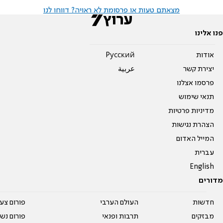
מצאתם טעות או פרסומת לא ראויה? דווחו לנו
פנו אלינו
אודות
Pусский
יצירת קשר
عربية
פרסמו אצלנו
תנאי שימוש
מדיניות פרטיות
הצהרת נגישות
המייל האדום
עברית
English
מדורים
חדשות
העולם הערבי
פורום צע
מבזקים
תרבות ופנאי
פורום נשו