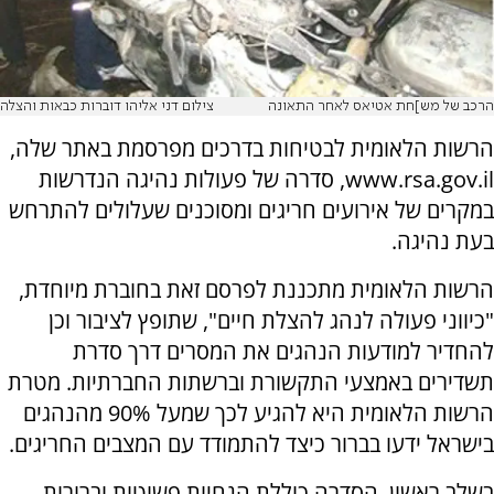
הרכב של מש]חת אטיאס לאחר התאונה
צילום דני אליהו דוברות כבאות והצלה
הרשות הלאומית לבטיחות בדרכים מפרסמת באתר שלה,
www.rsa.gov.il, סדרה של פעולות נהיגה הנדרשות
במקרים של אירועים חריגים ומסוכנים שעלולים להתרחש
בעת נהיגה.
הרשות הלאומית מתכננת לפרסם זאת בחוברת מיוחדת,
"כיווני פעולה לנהג להצלת חיים", שתופץ לציבור וכן
להחדיר למודעות הנהגים את המסרים דרך סדרת
תשדירים באמצעי התקשורת וברשתות החברתיות. מטרת
הרשות הלאומית היא להגיע לכך שמעל 90% מהנהגים
בישראל ידעו בברור כיצד להתמודד עם המצבים החריגים.
בשלב ראשון, הסדרה כוללת הנחיות פשוטות וברורות