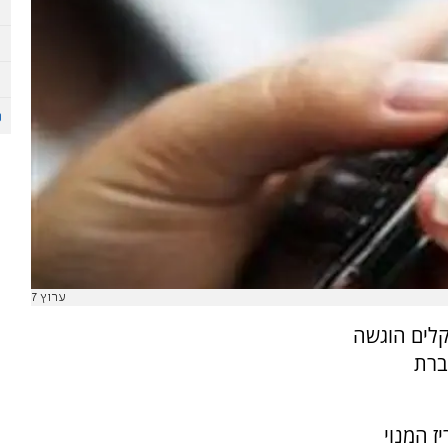
ערוץ 7
גית בסך 450 מיליון שקלים הוגשה
ברת
יז המנוי