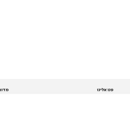
פנו אלינו
מדור
אודות
Pусский
חד
יצירת קשר
عربية
מב
פרסמו אצלנו
בי
תנאי שימוש
פו