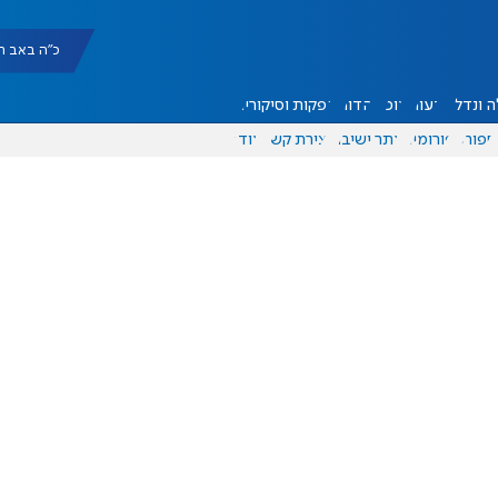
כ"ה באב תשפ"ו |
 ונדל"ן
דעות
אוכל
יהדות
הפקות וסיקורים
ספורט
פורומים
אתר ישיבה
יצירת קשר
עוד