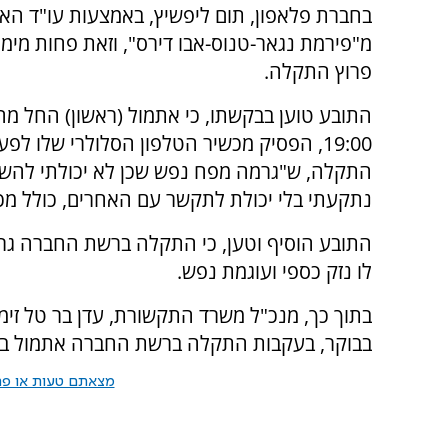
בחברת פלאפון, תום ליפשיץ, באמצעות עו"ד האנ
מ"פירמת נגאר-טנוס-אבו דירס", וזאת פחות מי
פרוץ התקלה.
התובע טוען בבקשתו, כי אתמול (ראשון) החל מ
19:00, הפסיק מכשיר הטלפון הסלולרי שלו לפ
התקלה, ש"גרמה מפח נפש שכן לא יכולתי להשתמש
נתקעתי בלי יכולת לתקשר עם האחרים, כולל מכר
התובע הוסיף וטען, כי התקלה ברשת החברה גרמ
לו נזק כספי ועוגמת נפש.
בתוך כך, מנכ"ל משרד התקשורת, עדן בר טל זימן
בבוקר, בעקבות התקלה ברשת החברה אתמול בע
מצאתם טעות או פרס