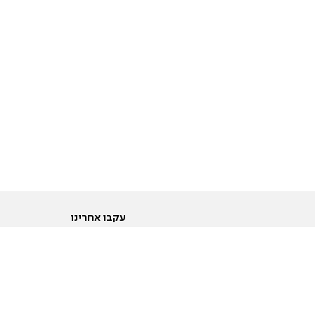
עקבו אחרינו
ות
טוויטר
ם הריון ולידה
פייסבוק
ום לקראת נישואין וזוגיות
אינסטגרם
ום צעירים מעל עשרים
יוטיוב