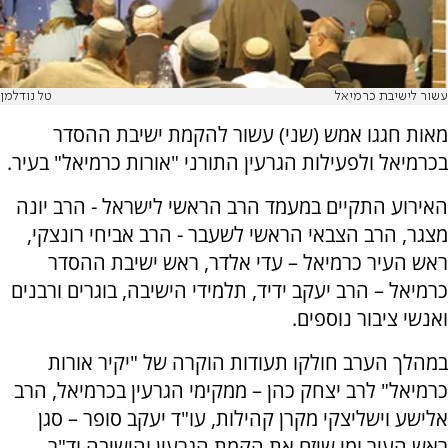
עשור לישיבת כרמיאל
טל נודלמן
מאות חגגו אמש (שני)
עשור להקמת ישיבת ההסדר
בכרמיאל ולפעילות הגרעין התורני "אורות כרמיאל" בעיר.
האירוע התקיים במעמד הרב הראשי לישראל - הרב יונה
מצגר, הרב הצבאי הראשי לשעבר - הרב אביחי רונצקי,
ראש העיר כרמיאל – עדי אלדר, ראש ישיבת ההסדר
כרמיאל – הרב יעקב ידיד, תלמידי הישיבה, בוגרים ורבנים
ואנשי ציבור נוספים.
במהלך הערב חולקו תעודות הוקרה של "יקיר אורות
כרמיאל" לרב יצחק כהן – ממקימי הגרעין בכרמיאל, הרב
אלישע וישליצקי מקרן קהילות, עו"ד יעקב סופר – סגן
ראש העיר ומי שיזם את הקמת הגרעין והישיבה וד"ר