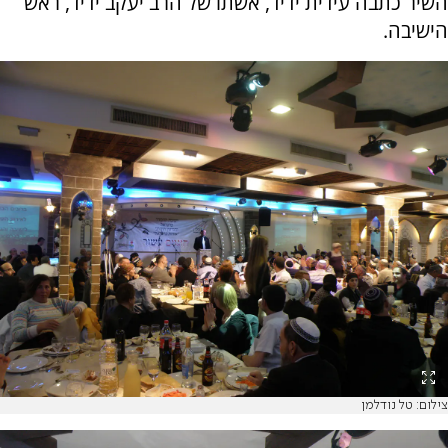
השיר כתבה עידית ידיד, אשתו של הרב יעקב ידיד, ראש
הישיבה.
צילום: טל נודלמן