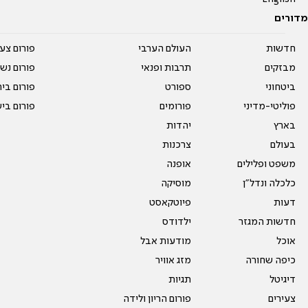
מדורים
חדשות
העולם הערבי
פורום צע
מבזקים
תרבות ופנאי
פורום נשו
ביטחוני
ספורט
פורום בי
פוליטי-מדיני
פורומים
פורום בי
בארץ
יהדות
בעולם
צרכנות
משפט ופלילים
אופנה
כלכלה ונדל"ן
מוסיקה
דעות
פיוטקאסט
חדשות המגזר
ילדודס
אוכל
מודעות אבל
כיפה שחורה
מזג אוויר
דיגיטל
תגיות
צעירים
פורום הריון ולידה