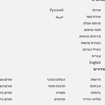
פנו אלינו
אודות
Pусский
יצירת קשר
عربية
פרסמו אצלנו
תנאי שימוש
מדיניות פרטיות
הצהרת נגישות
המייל האדום
עברית
English
מדורים
חדשות
העולם הערבי
פורום צע
מבזקים
תרבות ופנאי
פורום נשו
ביטחוני
ספורט
פורום בי
פוליטי-מדיני
פורומים
פורום בי