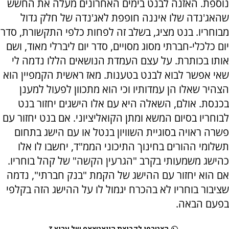
נוספת. האזנה לבנט בימים האחרונים מעלה את החשש
שהאג'נדה שלו איננה חופפת לאג'נדה של חלק גדול
מבוחריו. בנט מציג, בשלב זה לפחות כלפי התקשורת, סדר
יום כלכלי-חברתי מסוג מסויים, סדר יום ליברלי מאוד, ושם
אותו בכותרת. על עצם העמדת הנושאים הללו נדמה לי
שאי אפשר לבוא לבנט בטענות. מאז ראשית הקמפיין הוא
הצהיר שאלו הן עמדותיו וכי הוא מתכוון לפעול למענן
בכנסת. אולם, השאלה היא עם אלו הישגים יחזור בנט
לבוחריו בסיום המשא ומתן הקואליציוני. אם בנט יחזור עם
פשרה ראויה בסוגיית השוויון בנטל או עם הישג בתחום
תשלומי ההורים בחינוך התיכוני הממ"ד, יחשבו לו אלו
כהישג משמעותי בקרב "הגרעין הקשה" של קהל בוחריו.
אם הוא יחזור עם ההישג של הקמת "בנק חברתי", נדמה
שציבור בוחריו לא בהכרח יגמול לו על ההישג הזה בקלפי
בפעם הבאה.
הצטרפו לקבוצת הוואטצאפ של ערוץ 7