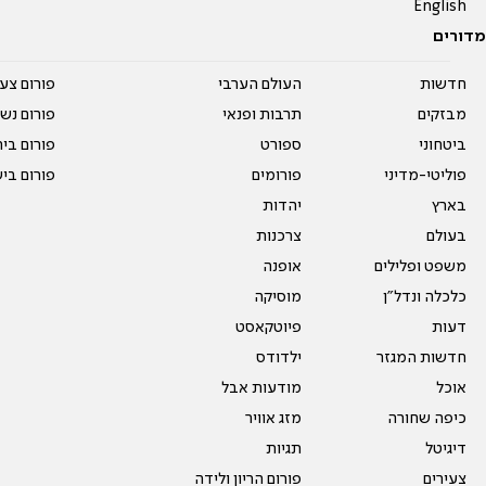
English
מדורים
חדשות
העולם הערבי
פורום צע
מבזקים
תרבות ופנאי
פורום נשו
ביטחוני
ספורט
פורום בי
פוליטי-מדיני
פורומים
פורום בי
בארץ
יהדות
בעולם
צרכנות
משפט ופלילים
אופנה
כלכלה ונדל"ן
מוסיקה
דעות
פיוטקאסט
חדשות המגזר
ילדודס
אוכל
מודעות אבל
כיפה שחורה
מזג אוויר
דיגיטל
תגיות
צעירים
פורום הריון ולידה