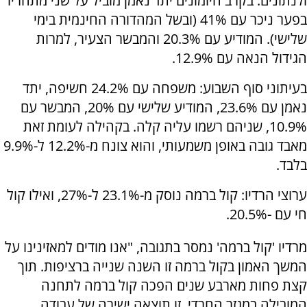
ולנתונים: בקרב היומונים יתד נאמן מוביל על שני מתחריו
בפער ניכר עם 41% (ובשל המהדורה החינמית בימי
שלישי). המודיע עם 20.3% והמבשר הצעיר, למרות
הגידול הנאה עם 12.9%.
בעיתוני סוף השבוע: משפחה עם 24.2% חשיפה, יתד
נאמן עם 23.6%, המודיע שלישי עם 20%, המבשר עם
10.9%, שניהם רשמו עליה קלה. בקהילה לעומת זאת
מאבד גובה באופן משמעותי, והוא צונח מ-12.2% ל-9.9%
בלבד.
ערוצי הרדיו: קול ברמה נוסק מ-23.1% ל-27%, ואילו קול
חי עם -20.5%.
מרדיו 'קול ברמה' נמסר בתגובה, "אנו מודים למאזינינו על
המשך האמון בקול ברמה זו השנה שנייה ברציפות. תוך
קצת פחות מארבע שנים הפכה קול ברמה לתחנה
המובילה במגזר החרדי. זו תוצאה ישירה של עבודה