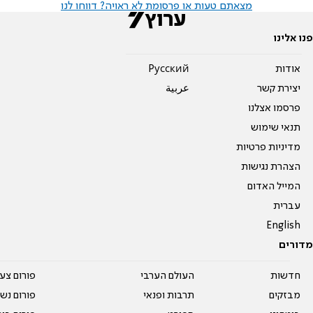
מצאתם טעות או פרסומת לא ראויה? דווחו לנו
פנו אלינו
אודות
Pусский
יצירת קשר
عربية
פרסמו אצלנו
תנאי שימוש
מדיניות פרטיות
הצהרת נגישות
המייל האדום
עברית
English
מדורים
חדשות
העולם הערבי
פורום צע
מבזקים
תרבות ופנאי
פורום נשו