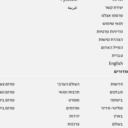
יצירת קשר
عربية
פרסמו אצלנו
תנאי שימוש
מדיניות פרטיות
הצהרת נגישות
המייל האדום
עברית
English
מדורים
חדשות
העולם הערבי
פורום צע
מבזקים
תרבות ופנאי
פורום נשו
ביטחוני
ספורט
פורום בי
פוליטי-מדיני
פורומים
פורום בי
בארץ
יהדות
בעולם
צרכנות