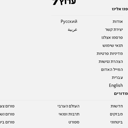
פנו אלינו
אודות
Pусский
יצירת קשר
عربية
פרסמו אצלנו
תנאי שימוש
מדיניות פרטיות
הצהרת נגישות
המייל האדום
עברית
English
מדורים
חדשות
העולם הערבי
פורום צע
מבזקים
תרבות ופנאי
פורום נשו
ביטחוני
ספורט
פורום בי