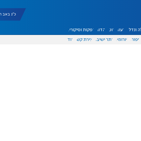
כ"ג באב תשפ"ו |
 ונדל"ן
דעות
אוכל
יהדות
הפקות וסיקורים
ספורט
פורומים
אתר ישיבה
יצירת קשר
עוד