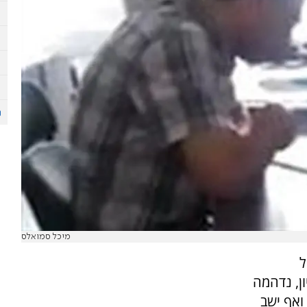
מיכל סמואלס
ל
, נדהמה
אף ישב