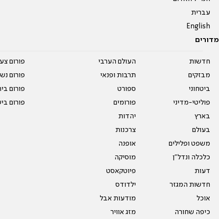
עברית
English
מדורים
חדשות
העולם הערבי
פורום צע
מבזקים
תרבות ופנאי
פורום נשו
ביטחוני
ספורט
פורום בי
פוליטי-מדיני
פורומים
פורום בי
בארץ
יהדות
בעולם
צרכנות
משפט ופלילים
אופנה
כלכלה ונדל"ן
מוסיקה
דעות
פיוטקאסט
חדשות המגזר
ילדודס
אוכל
מודעות אבל
כיפה שחורה
מזג אוויר