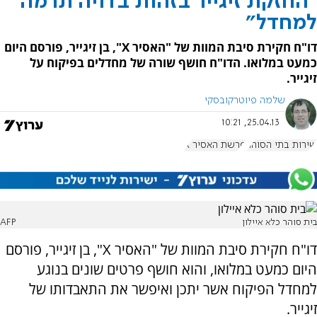
"החזקת זיגייר בזהות בדויה תרמה
למחדל"
דו"ח חקירת סיבת המוות של "האסיר X", בן זיגייר, פורסם היום
כמעט במלואו. הדו"ח חושף שורה של מחדלים בפיקוח על
זיגייר.
שלמה פיוטרקובסקי
25.04.13, 10:21
שירות בתי הסוהר
פרשת האסיר X
בית סוהר כלא איילון
AFP
דו"ח חקירת סיבת המוות של "האסיר X", בן זיגייר, פורסם
היום כמעט במלואו, והוא חושף פרטים שונים בנוגע
למחדל הפיקוח אשר יתכן ואיפשר את התאבדותו של
זיגייר.