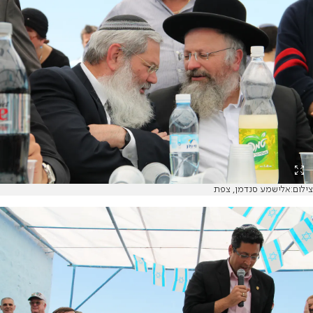
צילום:אלישמע סנדמן, צפת