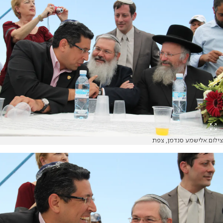
צילום:אלישמע סנדמן, צפת