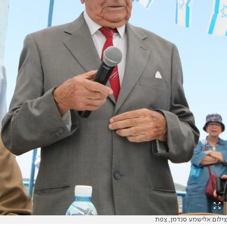
צילום:אלישמע סנדמן, צפת