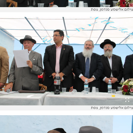
צילום:אלישמע סנדמן, צפת
צילום:אלישמע סנדמן, צפת