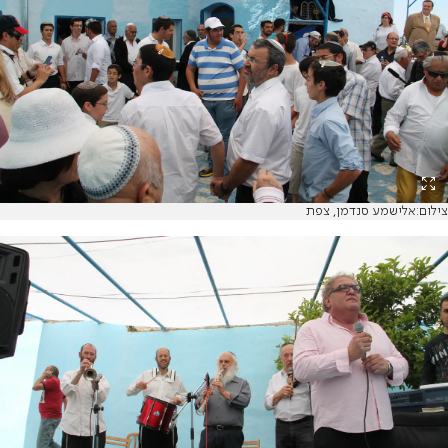
צילום:אלישמע סנדמן, צפת