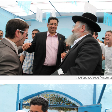
צילום:אלישמע סנדמן, צפת