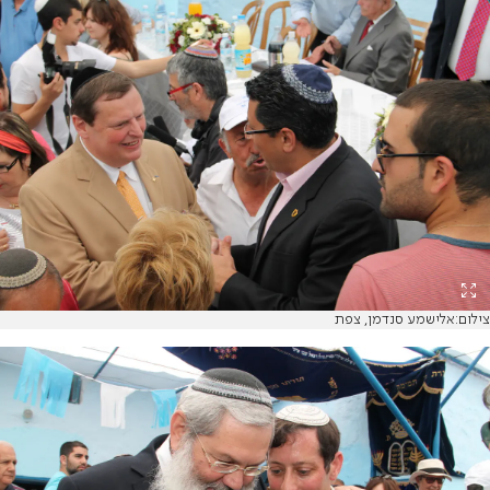
צילום:אלישמע סנדמן, צפת