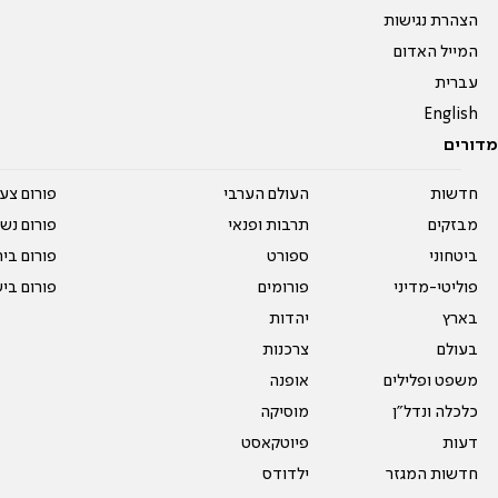
הצהרת נגישות
המייל האדום
עברית
English
מדורים
חדשות
העולם הערבי
פורום צע
מבזקים
תרבות ופנאי
פורום נשו
ביטחוני
ספורט
פורום בי
פוליטי-מדיני
פורומים
פורום בי
בארץ
יהדות
בעולם
צרכנות
משפט ופלילים
אופנה
כלכלה ונדל"ן
מוסיקה
דעות
פיוטקאסט
חדשות המגזר
ילדודס