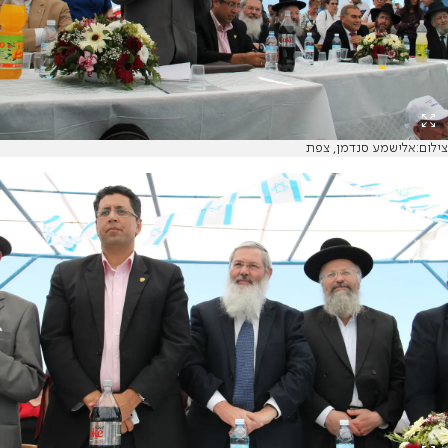
צילום:אלישמע סנדמן, צפת