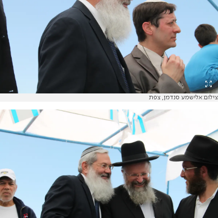
צילום:אלישמע סנדמן, צפת