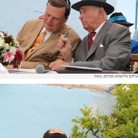
צילום:אלישמע סנדמן, צפת