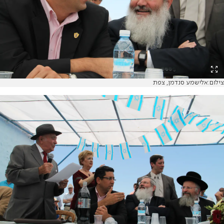
צילום:אלישמע סנדמן, צפת