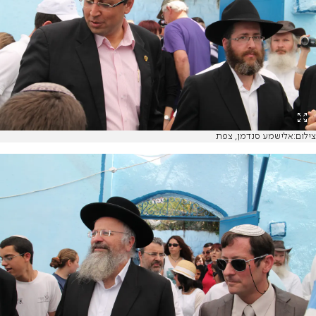
צילום:אלישמע סנדמן, צפת