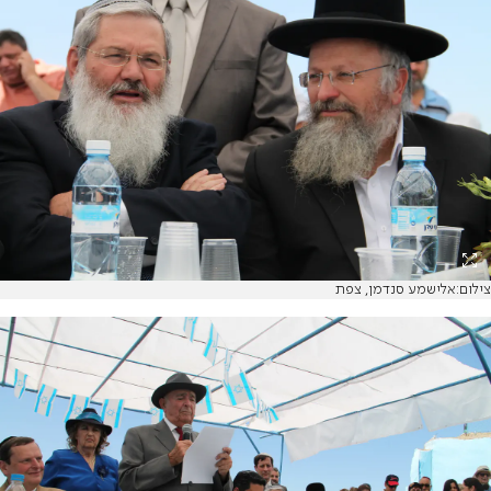
צילום:אלישמע סנדמן, צפת