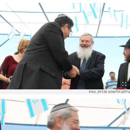
צילום:אלישמע סנדמן, צפת