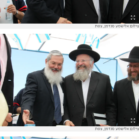
צילום:אלישמע סנדמן, צפת
צילום:אלישמע סנדמן, צפת