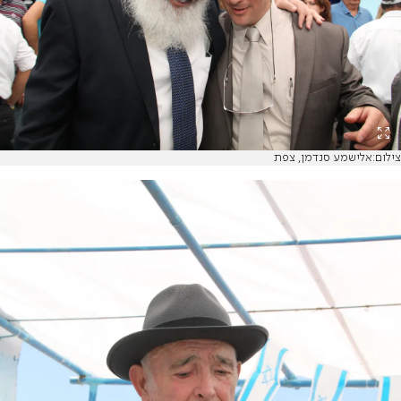
צילום:אלישמע סנדמן, צפת