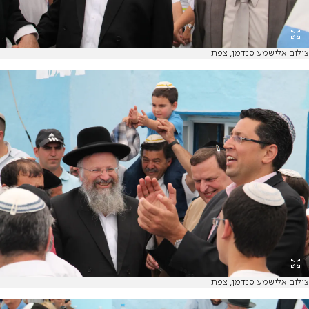
צילום:אלישמע סנדמן, צפת
צילום:אלישמע סנדמן, צפת