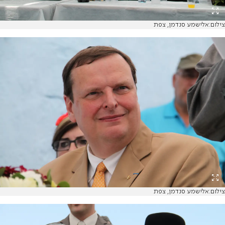
צילום:אלישמע סנדמן, צפת
צילום:אלישמע סנדמן, צפת