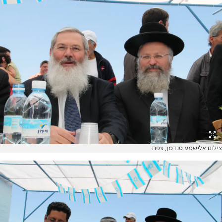
צילום:אלישמע סנדמן, צפת