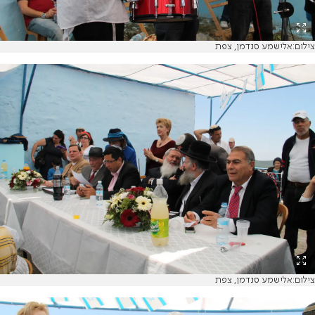
צילום:אלישמע סנדמן, צפת
צילום:אלישמע סנדמן, צפת