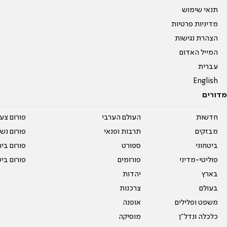
תנאי שימוש
מדיניות פרטיות
הצהרת נגישות
המייל האדום
עברית
English
מדורים
חדשות
העולם הערבי
פורום צע
מבזקים
תרבות ופנאי
פורום נשו
ביטחוני
ספורט
פורום בי
פוליטי-מדיני
פורומים
פורום בי
בארץ
יהדות
בעולם
צרכנות
משפט ופלילים
אופנה
כלכלה ונדל"ן
מוסיקה