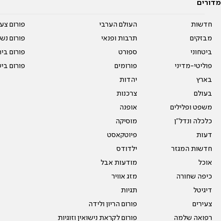
מדורים
חדשות
העולם הערבי
פורום צע
מבזקים
תרבות ופנאי
פורום נשו
ביטחוני
ספורט
פורום בי
פוליטי-מדיני
פורומים
פורום בי
בארץ
יהדות
בעולם
צרכנות
משפט ופלילים
אופנה
כלכלה ונדל"ן
מוסיקה
דעות
פיוטקאסט
חדשות המגזר
ילדודס
אוכל
מודעות אבל
כיפה שחורה
מזג אוויר
דיגיטל
תגיות
צעירים
פורום הריון ולידה
רפואה שלמה
פורום לקראת נישואין וזוגיות