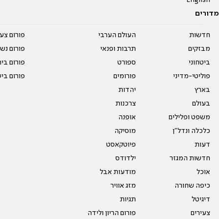
English
מדורים
חדשות
העולם הערבי
פורום צע
מבזקים
תרבות ופנאי
פורום נשו
ביטחוני
ספורט
פורום בי
פוליטי-מדיני
פורומים
פורום בי
בארץ
יהדות
בעולם
צרכנות
משפט ופלילים
אופנה
כלכלה ונדל"ן
מוסיקה
דעות
פיוטקאסט
חדשות המגזר
ילדודס
אוכל
מודעות אבל
כיפה שחורה
מזג אוויר
דיגיטל
תגיות
צעירים
פורום הריון ולידה