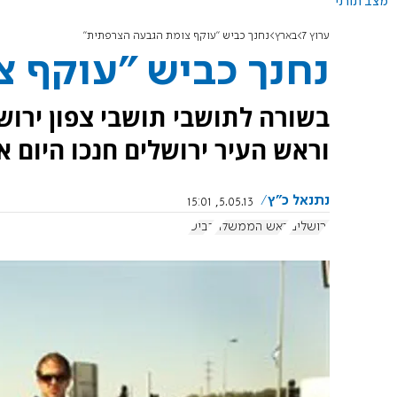
מצב תורני
ערוץ 7
בארץ
נחנך כביש "עוקף צומת הגבעה הצרפתית"
נחנך כביש "עוקף 
בשורה לתושבי תושבי צפון ירו
וראש העיר ירושלים חנכו היום את כביש 20 ואת מחלף בן
נתנאל כ"ץ
5.05.13, 15:01
ירושלים
ראש הממשלה
כביש