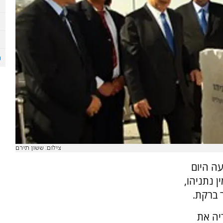
צילום: ששון תירם
ועה היום
 נתניהו,
 ברקת.
יה את