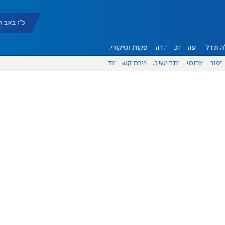
כ"ו באב תשפ"ו |
 ונדל"ן
דעות
אוכל
יהדות
הפקות וסיקורים
ספורט
פורומים
אתר ישיבה
יצירת קשר
עוד