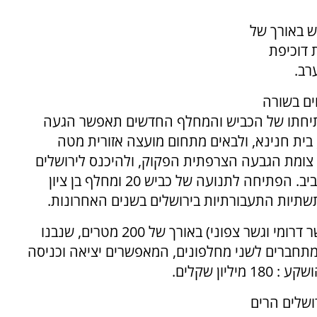
ימין נתניהו ואת כביש 20, כביש באורך של
ת דוכיפת
 מהווים בשורה
. פתיחתו של הכביש והמחלף החדשים תאפשר הגעה
בית חנינא, ולבאים מתחום מועצה אזורית מטה
כביש 443 מבלי לעבור דרך צומת הגבעה הצרפתית הפקוק, ולהיכנס לירושלים
מכביש בגין צפון, או להמשיך לכיוון מודיעין ותל אביב. הפתיחה לתנועה של כביש 20 ומחלף בן ציון
שתיות התעבורתיות בירושלים בשנים האחרונות.
חלקו של כביש 20 בנוי משני גשרים מקבילים (גשר דרומי וגשר צפוני) באורך של 200 מטרים, שנבנו
תחברים לשני מחלפונים, המאפשרים יציאה וכניסה
ון שקלים.
ושלים הרים