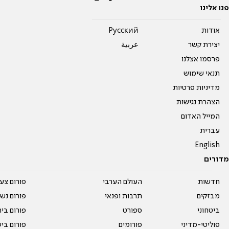
פנו אלינו
אודות
Pусский
יצירת קשר
عربية
פרסמו אצלנו
תנאי שימוש
מדיניות פרטיות
הצהרת נגישות
המייל האדום
עברית
English
מדורים
חדשות
העולם הערבי
פורום צע
מבזקים
תרבות ופנאי
פורום נשו
ביטחוני
ספורט
פורום בי
פוליטי-מדיני
פורומים
פורום בי