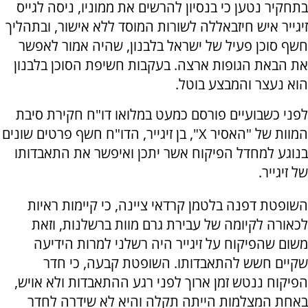
בתחקיר נטען כי בנסיון להרשים את ממוניו, ניסה לגייס
זיגייר איש חיזבאללה לשורות המוסד ללא אישור, ובתהליך
חשף סוכן פעיל של ישראל בלבנון, שהיה אמור לאפשר
את הבאת הגופות ארצה. בעקבות חשיפת הסוכן בלבנון
הוא נעצר והמבצע בוטל.
לפני כשבועיים פורסם כמעט במלואו דו"ח חקירת סיבת
המוות של "האסיר X", בן זיגייר, הדו"ח חשף פרטים שונים
בנוגע למחדל הפיקוח אשר יתכן ואיפשר את התאבדותו
של זיגייר.
השופטת דפנה בלטמן קרדאי ציינה, כי קיימות ראיות
לכאורה לקיומה של עבירת גרם מוות ברשלנות, וזאת
משום שהפיקוח על זיגייר היה רשלני למרות הידיעה
שקיים חשש להתאבדותו. השופטת קבעה, כי חדר
הפיקוח ננטש זמן ארוך לפני רגע ההתאבדות ולא אויש,
באחת המצלמות הייתה תקלה והיא לא שידרה לחדר