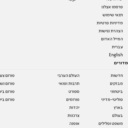
פרסמו אצלנו
תנאי שימוש
מדיניות פרטיות
הצהרת נגישות
המייל האדום
עברית
English
מדורים
חדשות
העולם הערבי
פורום צע
מבזקים
תרבות ופנאי
פורום נשו
ביטחוני
ספורט
פורום בי
פוליטי-מדיני
פורומים
פורום בי
בארץ
יהדות
בעולם
צרכנות
משפט ופלילים
אופנה