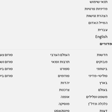
תנאי שימוש
מדיניות פרטיות
הצהרת נגישות
המייל האדום
עברית
English
מדורים
חדשות
העולם הערבי
פורום צע
מבזקים
תרבות ופנאי
פורום נשו
ביטחוני
ספורט
פורום בי
פוליטי-מדיני
פורומים
פורום בי
בארץ
יהדות
בעולם
צרכנות
משפט ופלילים
אופנה
כלכלה ונדל"ן
מוסיקה
דעות
פיוטקאסט