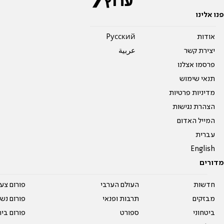
פנו אלינו
אודות
Pусский
יצירת קשר
عربية
פרסמו אצלנו
תנאי שימוש
מדיניות פרטיות
הצהרת נגישות
המייל האדום
עברית
English
מדורים
חדשות
העולם הערבי
פורום צע
מבזקים
תרבות ופנאי
פורום נשו
ביטחוני
ספורט
פורום בי