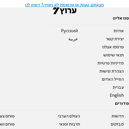
מצאתם טעות או פרסומת לא ראויה? דווחו לנו
פנו אלינו
אודות
Pусский
יצירת קשר
عربية
פרסמו אצלנו
תנאי שימוש
מדיניות פרטיות
הצהרת נגישות
המייל האדום
עברית
English
מדורים
חדשות
העולם הערבי
פורום צע
מבזקים
תרבות ופנאי
פורום נשו