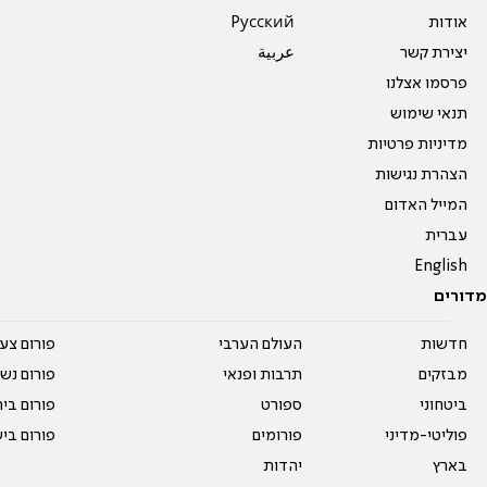
אודות
Pусский
יצירת קשר
عربية
פרסמו אצלנו
תנאי שימוש
מדיניות פרטיות
הצהרת נגישות
המייל האדום
עברית
English
מדורים
חדשות
העולם הערבי
פורום צע
מבזקים
תרבות ופנאי
פורום נשו
ביטחוני
ספורט
פורום בי
פוליטי-מדיני
פורומים
פורום בי
בארץ
יהדות