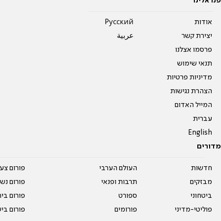
פנו אלינו
אודות
Pусский
יצירת קשר
عربية
פרסמו אצלנו
תנאי שימוש
מדיניות פרטיות
הצהרת נגישות
המייל האדום
עברית
English
מדורים
חדשות
העולם הערבי
פורום צע
מבזקים
תרבות ופנאי
פורום נשו
ביטחוני
ספורט
פורום בי
פוליטי-מדיני
פורומים
פורום בי