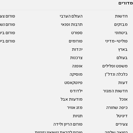
מדורים
חדשות
העולם הערבי
פורום צע
מבזקים
תרבות ופנאי
פורום נשו
ביטחוני
ספורט
פורום בי
פוליטי-מדיני
פורומים
פורום בי
בארץ
יהדות
בעולם
צרכנות
משפט ופלילים
אופנה
כלכלה ונדל"ן
מוסיקה
דעות
פיוטקאסט
חדשות המגזר
ילדודס
אוכל
מודעות אבל
כיפה שחורה
מזג אוויר
דיגיטל
תגיות
צעירים
פורום הריון ולידה
רפואה שלמה
פורום לקראת נישואין וזוגיות