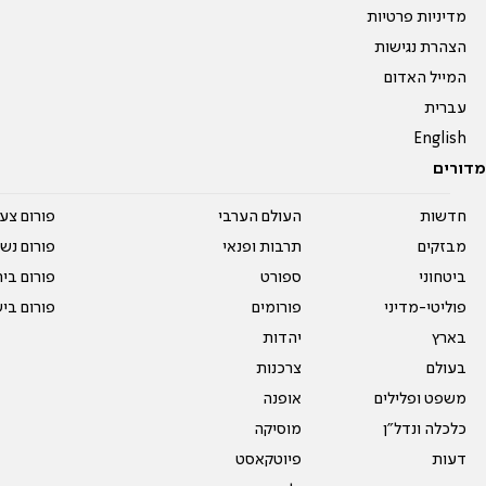
מדיניות פרטיות
הצהרת נגישות
המייל האדום
עברית
English
מדורים
חדשות
העולם הערבי
פורום צע
מבזקים
תרבות ופנאי
פורום נשו
ביטחוני
ספורט
פורום בי
פוליטי-מדיני
פורומים
פורום בי
בארץ
יהדות
בעולם
צרכנות
משפט ופלילים
אופנה
כלכלה ונדל"ן
מוסיקה
דעות
פיוטקאסט