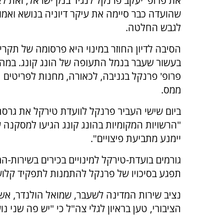
את פרופ' יעקב פרנקל לנגיד בנק ישראל, זאת ל
שהועדה כבר סיימה את עיקר דיוניה בנושא ואמ
לגבש החלטה.
הסיבה לדיון החוזר במינוי היא פרסומה של תקר
בעשור שעבר בנמל התעופה של הונג קונג. במ
פרופ' פרנקל בגניבה, לכאורה, מחנות לפריטים 
ממס.
ביום שישי העביר פרנקל לוועדת טירקל את גרסת
"הרשויות המקומיות בהונג קונג הגיעו למסקנה 
יימנע מתביעת פיצויים".
גורמים בועדת-טירקל למינויים בכירים בשירות-ה
תפגע בסיכויו של פרנקל להתמנות לתפקיד קלושי
נציב שירות המדינה לשעבר, שמואל הולנדר, אשר 
הציבורי, טען בראיון לגלי צה"ל כי "יש פה שני נו