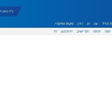
כ"ה באב תשפ"ו |
 ונדל"ן
דעות
אוכל
יהדות
הפקות וסיקורים
ספורט
פורומים
אתר ישיבה
יצירת קשר
עוד