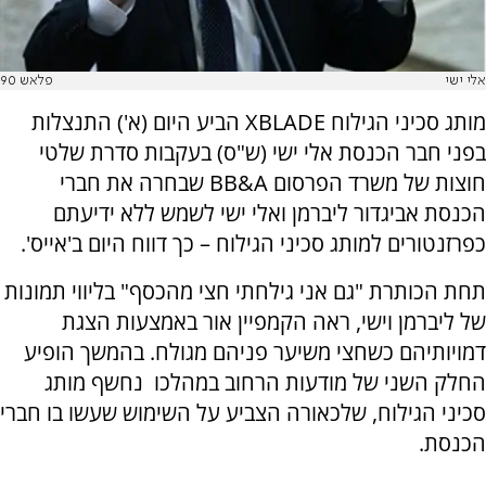
אלי ישי
פלאש 90
מותג סכיני הגילוח XBLADE הביע היום (א') התנצלות
בפני חבר הכנסת אלי ישי (ש"ס) בעקבות סדרת שלטי
חוצות של משרד הפרסום BB&A שבחרה את חברי
הכנסת אביגדור ליברמן ואלי ישי לשמש ללא ידיעתם
כפרזנטורים למותג סכיני הגילוח – כך דווח היום ב'אייס'.
תחת הכותרת "גם אני גילחתי חצי מהכסף" בליווי תמונות
של ליברמן וישי, ראה הקמפיין אור באמצעות הצגת
דמויותיהם כשחצי משיער פניהם מגולח. בהמשך הופיע
החלק השני של מודעות הרחוב במהלכו נחשף מותג
סכיני הגילוח, שלכאורה הצביע על השימוש שעשו בו חברי
הכנסת.