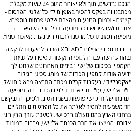
הנכם נדרשים, תוך ולא יאוחר מתום 24 שעות מקבלת
מכתבנו זה בפקס להסיר באופן מיידי כל שלטי הפרסום -
קיימים - וכמובן המנעות מהצבת שלטי פרסום נוספים/
אחרים ו/או שימוש בכל מודעה, בכל מדיה שהיא, בה
מופיעה תמונתו של מרשנו לרבות הימנעות מאזכור שמו".
בחברת סכיני הגילוח XBLADE הזדרזו להיענות לבקשה
ובהודעה שהועברה לגופי התקשורת סיפרו על גניזת
הקמפיין בכיכובו של ישי: "בימים האחרונים שלחנו לך
ידיעה אודות קמפיין הכרזות של מותג סכיני הגילוח
"אקסבלייד". בעקבות קבלת מכתב התראה מבא כוחו של
ח"כ אלי ישי, עו"ד חגי אדורם, לפיו הכרזות בהן מופיעה
תמונתו של ח"כ ישי פוגעות בשמו הטוב, ולפיכך התבקשנו
חד-משמעית להסיר לאלתר את כל הפרסומים התלויים
ברחבי הארץ בהם מצולם ח"כ ישי. לטענת עורך הדין חגי
אדורם, המייצג את חבר הכנסת אלי ישי, פרסום תמונות