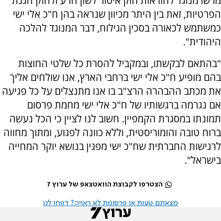
מרשו מנוגד להוראות חוק איסור לשון הרע ולחוק הגנת
הפרטיות, זאת בין היתר מכיוון שנראה בהן ח"כ אלי ישי
כמשתמש לכאורה בסכין הגילוח, דבר המנוגד להלכה
היהודית".
"בהתאם לבקשתו, ובמקביל להסרת כל שלטי החוצות
בהם מופיע ח"כ אלי ישי ברחבי הארץ, אנו שולחים אליך
את מכתב ההבהרה הרצ"ב בו אנו מתנצלים על כל פגיעה
אם נגרמה ברגשותיו של ח"כ אלי ישי מחמת פרסום
תמונתו במסגרת הקמפיין. חשוב לנו לציין כי הכל נעשה
ברוח טובה והומוריסטית, וללא כוונה לפגוע, ומתוך מחווה
לרגישות החברתית שח"כ ישי מפגין בנושא יוקר המחייה
בישראל".
הצטרפו לקבוצת הוואטצאפ של ערוץ 7
מצאתם טעות או פרסומת לא ראויה? דווחו לנו