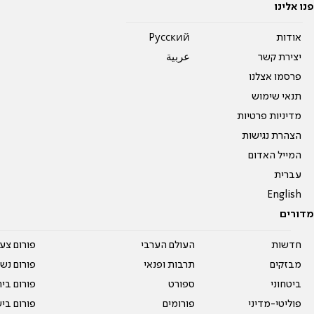
פנו אלינו
אודות
Pусский
יצירת קשר
عربية
פרסמו אצלנו
תנאי שימוש
מדיניות פרטיות
הצהרת נגישות
המייל האדום
עברית
English
מדורים
חדשות
העולם הערבי
פורום צע
מבזקים
תרבות ופנאי
פורום נשו
ביטחוני
ספורט
פורום בי
פוליטי-מדיני
פורומים
פורום בי