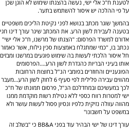
לטענת ח"כ אלי ישי, נעשה בהצגתו שימוש לא הוגן שכן
על פי ההלכה יש איסור להשתמש בתער.
בהמשך שוגר מכתב בנושא לפני נקיטת הליכים משפטיים
בטענה לעבירת לשון הרע. את המכתב שיגר עורך דינו חגי
אדורם למשרד הפרסום: "הצגתו של מרשנו, ח"כ אלי ישי"
נכתב בו, "כמי שמתגלח באמצעות סכין גילוח, אשר כאמור
חל איסור הלכתי לעשות בה שימוש פוגעים במרשנו ומבזים
אותו בעיני הבריות כהגדרת לשון הרע....הפרסומים
הפוגעניים והחוזרים בפומבי הנ"ל בחוצות הרחובות
מהווים עבירה פלילית לפי סעיף 6 לחוק לשון הרע...מעבר
לכך במעשיכם ובמחדלכם הנ"ל, פרסום תמונתו של ח"כ
ישי למטרות רווח כספי ללא נטילת רשות מוקדמת ממנו
מהווה עוולה נזיקית כלפיו ונסיון פסול לעשות עושר ולא
במשפט על חשבונו"
עורך דינו של ישי הבהיר עוד בפני BB&A כי "בשלב זה