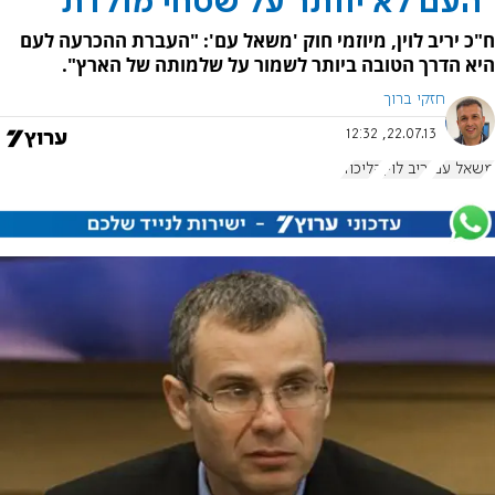
"העם לא יוותר על שטחי מולדת"
ח"כ יריב לוין, מיוזמי חוק 'משאל עם': "העברת ההכרעה לעם
היא הדרך הטובה ביותר לשמור על שלמותה של הארץ".
חזקי ברוך
22.07.13, 12:32
משאל עם
יריב לוין
הליכוד