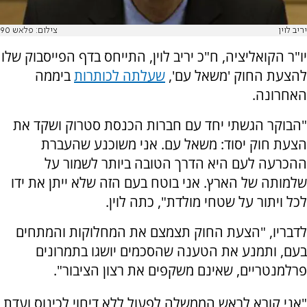
יריב לוין
צילום: פלאש 90
יו"ר הקואליציה, ח"כ יריב לוין, התייחס בדף הפייסבוק שלו
להצעת החוק 'משאל עם',
שעלתה לכותרות
ביממה
האחרונה.
"הבוקר הגשתי יחד עם חברות הכנסת סטרוק ושקד את
הצעת חוק יסוד: משאל עם. אני משוכנע שהעברת
ההכרעה לעם היא הדרך הטובה ביותר לשמור על
שלמותה של הארץ. אני בוטח בעם הזה שלא ייתן את ידו
לכל ויתור על שטחי מולדת", כתה לוין.
לדבריו, "הצעת החוק תצמצם את המחלוקות והמתחים
בעם, ותמנע את הטענה שהסכמים יושגו בתמרונים
פרלמנטריים, שאינם משקפים את רצון הציבור".
"אני קורא לראש הממשלה לפעול ללא דיחוי לכינוס ועדת