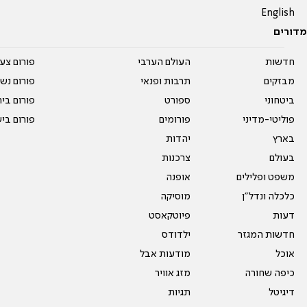
English
מדורים
חדשות
העולם הערבי
פורום צע
מבזקים
תרבות ופנאי
פורום נשו
ביטחוני
ספורט
פורום בי
פוליטי-מדיני
פורומים
פורום בי
בארץ
יהדות
בעולם
צרכנות
משפט ופלילים
אופנה
כלכלה ונדל"ן
מוסיקה
דעות
פיוטקאסט
חדשות המגזר
ילדודס
אוכל
מודעות אבל
כיפה שחורה
מזג אוויר
דיגיטל
תגיות