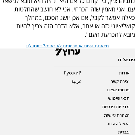
נתניהו ציין, כי "קודם כל אם היא תהיה היא תובא למשאל
עם. אני מאמין שזה הכרחי. אני לא חושב שהחלטות
כאלה אפשר לקבל, אם אכן יושג הסכם, במהלך
קואליציוני כזה או אחר, אלא הדבר הזה צריך להיות
מובא להכרעת העם".
מצאתם טעות או פרסומת לא ראויה? דווחו לנו
פנו אלינו
אודות
Pусский
יצירת קשר
عربية
פרסמו אצלנו
תנאי שימוש
מדיניות פרטיות
הצהרת נגישות
המייל האדום
עברית