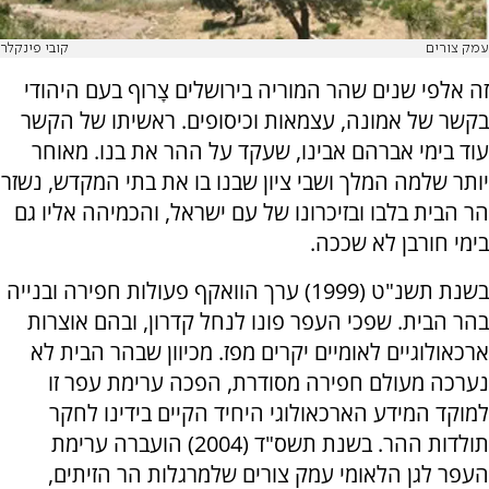
עמק צורים
קובי פינקלר
זה אלפי שנים שהר המוריה בירושלים צָרוף בעם היהודי
בקשר של אמונה, עצמאות וכיסופים. ראשיתו של הקשר
עוד בימי אברהם אבינו, שעקד על ההר את בנו. מאוחר
יותר שלמה המלך ושבי ציון שבנו בו את בתי המקדש, נשזר
הר הבית בלבו ובזיכרונו של עם ישראל, והכמיהה אליו גם
בימי חורבן לא שככה.
בשנת תשנ"ט (1999) ערך הוואקף פעולות חפירה ובנייה
בהר הבית. שפכי העפר פונו לנחל קדרון, ובהם אוצרות
ארכאולוגיים לאומיים יקרים מפז. מכיוון שבהר הבית לא
נערכה מעולם חפירה מסודרת, הפכה ערימת עפר זו
למוקד המידע הארכאולוגי היחיד הקיים בידינו לחקר
תולדות ההר. בשנת תשס"ד (2004) הועברה ערימת
העפר לגן הלאומי עמק צורים שלמרגלות הר הזיתים,