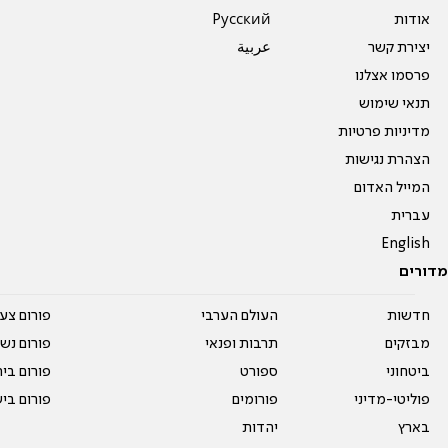
אודות
Pусский
יצירת קשר
عربية
פרסמו אצלנו
תנאי שימוש
מדיניות פרטיות
הצהרת נגישות
המייל האדום
עברית
English
מדורים
חדשות
העולם הערבי
פורום צע
מבזקים
תרבות ופנאי
פורום נשו
ביטחוני
ספורט
פורום בי
פוליטי-מדיני
פורומים
פורום בי
בארץ
יהדות