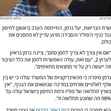
יעל גרמן
צילום: פלאש 90
שרת הבריאות, יעל גרמן, התייחסה הערב (ראשון) לחיסון
נגד נגיף ה'פוליו' והסבירה מדוע עדיין לא מחסנים את
כולם.
"אם אין צורך לא צריך לחסן סתם", ציינה גרמן בראיון
לערוץ 2, "עם זאת, עולה האפשרות לחסן את כלל הציבור
וזה ייעשה רק על פי ממצאים מתאימים".
גרמן סיפרה כי מהאינדיקציות של המשרד עולה כי יש בין
אלף לאלפיים אזרחים במדינה שנושאים את הנגיף, "אין
בארץ תחלואה של פוליו ורמת החיסון בישראל עולה על
98% מה שמונע תחלואה זו".
היא סיפרה כי הוירוס
קיים באזור הדרום
אך נציגי משרד