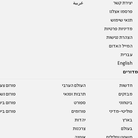
יצירת קשר
عربية
פרסמו אצלנו
תנאי שימוש
מדיניות פרטיות
הצהרת נגישות
המייל האדום
עברית
English
מדורים
חדשות
העולם הערבי
פורום צע
מבזקים
תרבות ופנאי
פורום נשו
ביטחוני
ספורט
פורום בי
פוליטי-מדיני
פורומים
פורום בי
בארץ
יהדות
בעולם
צרכנות
משפט ופלילים
אופנה