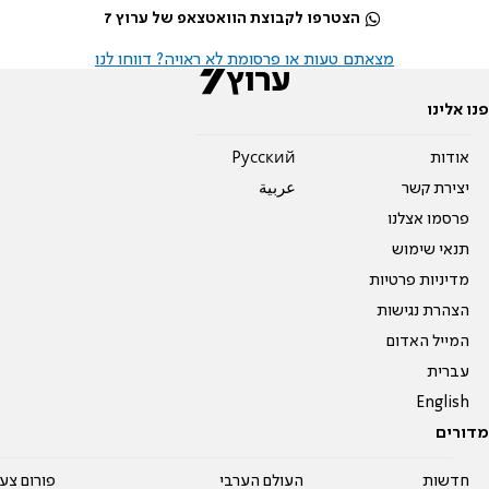
הצטרפו לקבוצת הוואטצאפ של ערוץ 7
מצאתם טעות או פרסומת לא ראויה? דווחו לנו
פנו אלינו
אודות
Pусский
יצירת קשר
عربية
פרסמו אצלנו
תנאי שימוש
מדיניות פרטיות
הצהרת נגישות
המייל האדום
עברית
English
מדורים
חדשות
העולם הערבי
פורום צע