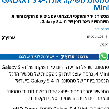
סמסונג משיקה את ה-GALAXY S 4
Mini
מכשיר נייד קומפקטי ועוצמתי עם ביצועים חזקים וחוויית
משתמש יוצאת דופן של ה- Galaxy S 4.
ניר הר זהב
14.08.13, 15:40
סמסונג
סמסונג ישראל הודיעה היום על השקתו של ה- Galaxy S
4 Mini, גרסה עוצמתית וקומפקטית של מכשיר הדגל
הנמכר ביותר של סמסונג, ה- Galaxy S 4 בישראל.
המכשיר ימכר במחיר 2499 ש"ח ברשת חנויות סמסונג
ובאתר היבואנית הרשמית "סאני תקשורת".
למכשיר ה- Galaxy S 4 Mini תצוגת qHD Super