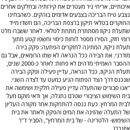
איכותיים, אריחי גיר מעטרים את קירותיה ובחלקים אחרים
נצבע טיח הבריכה בצבעים אדומים בוהקים. כשהבחינו
החוקרים בטלאי תיקון ברצפת הבריכה, הם חשדו מייד
שתעלת ניקוז מסתתרת מתחת לטלאי. לאחר ששברו מלט
רומי חזק, הסירו מספר לוחות כיסוי וחשפו קטע מתוך
תעלת ניקוז, המתינה לחוקרים הפתעה: פקק בירה
מודרני. את הבירה ככל הנראה לא שתו הרומאים, אבל גם
ההסבר האמיתי מדהים לא פחות: לאחר כ-2000 שנים,
תעלת הניקוז, ככל הנראה, עדיין פעילה ופקק הבירה
שנכנס דרך הצד הפתוח הגיע כמעט עד לצדה השני.
"אנו סבורים שהתעלה עדיין פעילה חלקית ושימשה את
בית השימוש הציבורי שטרם נתגלה, אך ודאי מוקם מעל
לבית המרחץ. כעת ננסה להתחקות אחר מקורה העליון
של התעלה שהזינה את המים והפקק ולאתר את בית
השימוש- הלטרינה - של בית המרחץ", הסביר ד"ר
איזנברג.