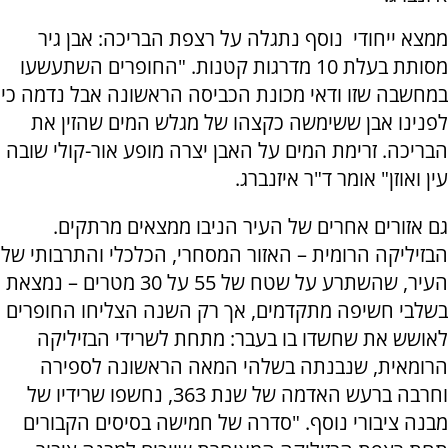
ממצא ייחודי נוסף נתגלה על רצפת הבריכה: אבן גיר
מסותת בעלת 10 מדרגות קטנות. "החופרים השתעשעו
במחשבה שזו ודאי מכונת הכביסה הראשונה אבל נדמה כי
לפנינו אבן ששימשה כקצהו של מגלש המים שהזין את
הבריכה. זרימת המים על האבן יצרה מופע אור-קולי שובה
עין ואוזן" אומר ד"ר איזנברג.
גם אזורים אחרים של העיר הניבו ממצאים מרתקים.
הבזיליקה הרומית – האזור המסחרי, הכלכלי והתרבותי של
העיר, שהשתרע על שטח של 55 על 30 מטרים – נמצאת
בשלבי חשיפה מתקדמים, אך רק השנה הצליחו החופרים
לאושש את שחשדו בו בעבר: מתחת לשרידי הבזיליקה
הרומאית, שנבנתה בשלהי המאה הראשונה לספירה
וחרבה ברעש האדמה של שנת 363, נחשפו שרידיו של
מבנה ציבורי נוסף. "סדרה של חמישה בסיסים הקבורים