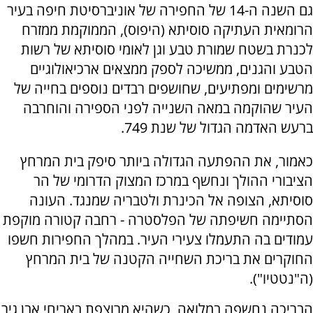
גם השנה ה-14 של החפירה של אוניברסיטת חיפה בעיר
הרומאית העתיקה סוסיתא (היפוס), הממוקמת ממזרח
לכנרת בשטח שמורת טבע וגן לאומי סוסיתא של רשות
הטבע והגנים, ממשיכה לספק ממצאים ארכיאולוגיים
מרשימים ומפתיעים, שחושפים רבדים נוספים בחייה של
העיר שהוקמה במאה השנייה לפני הספירה והוחרבה
ברעש האדמה הגדול של שנת 749.
כאמור, את ההפתעה הגדולה ביותר סיפק בית המרחץ
הציבורי ההולך ונחשף במרכז המצוק הדרומי של הר
סוסיתא, הצופה אל הכינרת ולטבריה שמנגד. העונה
הסתיימה חשיפתה של הפלסטרה - רחבה קטורה מוקפת
עמודים בה התעמלו צעירי העיר. במהלך החפירות חשפו
החוקרים את בריכת השחייה הקטנה של בית המרחץ
(ה"נטטיו").
הבריכה נחשפה במלואה, כשהיא מרוצפת באריחי אבן גיר