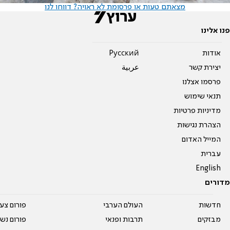
מצאתם טעות או פרסומת לא ראויה? דווחו לנו
פנו אלינו
אודות
Pусский
יצירת קשר
عربية
פרסמו אצלנו
תנאי שימוש
מדיניות פרטיות
הצהרת נגישות
המייל האדום
עברית
English
מדורים
חדשות
העולם הערבי
פורום צע
מבזקים
תרבות ופנאי
פורום נשו