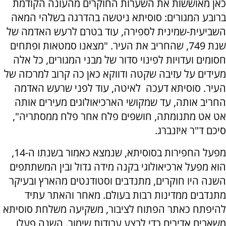
כאן מאוששות את השערות החוקרים מהעונה הקודמת
ברובע המגורים: סוסיתא ניטשה בהדרגה בשלהי המאה
השביעית-שמינית לספירה, עוד בטרם לרעש האדמה של
שנת 749, שהחריב את העיר. "מצאנו סמטאות ופתחים
חסומים ועדויות לפינוי סדור של מבני המגורים, כל אלה
מעידים על עזיבה שקטה ודווקא כאן כה קרוב למרכזה של
העיר. סוסיתא דעכה לאיטה, עוד לפני שרעש האדמה
החריב אותה, עד שמקושי הארכיאולוגים מעירים אותה
אט אט מתנומתה, חושפים פלח אחר פלח ממסתריה",
סיכם ד"ר איזנברג.
מפעל החפירות בסוסיתא, שנמצא כאמור בשנתו ה-14,
הוא מפעל ארכיאולוגי בקנה מידה גדול ובין המשתתפים
השנה היו חוקרים, מתנדבים וסטודנטים מהארץ ובעיקר
מתנדבים ממדינות רבות בעולם. מאחר והאתר עתיד
להיפתח כאתר הפתוח לציבור, משקיעה משלחת סוסיתא
משאבים אדירים כדי לבצע עבודות שימור. השנה פעלו