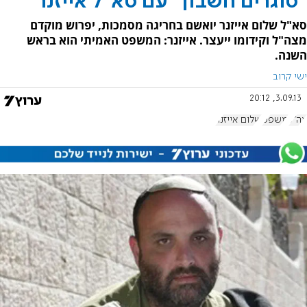
"סוגרים חשבון" עם סא"ל אייזנר
סא"ל שלום אייזנר יואשם בחריגה מסמכות, יפרוש מוקדם
מצה"ל וקידומו ייעצר. אייזנר: המשפט האמיתי הוא בראש
השנה.
ישי קרוב
3.09.13, 20:12
צה"ל
משפט
שלום אייזנר