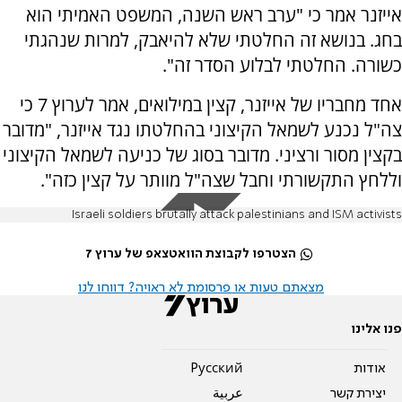
אייזנר אמר כי "ערב ראש השנה, המשפט האמיתי הוא
בחג. בנושא זה החלטתי שלא להיאבק, למרות שנהגתי
כשורה. החלטתי לבלוע הסדר זה".
אחד מחבריו של אייזנר, קצין במילואים, אמר לערוץ 7 כי
צה"ל נכנע לשמאל הקיצוני בהחלטתו נגד אייזנר, "מדובר
בקצין מסור ורציני. מדובר בסוג של כניעה לשמאל הקיצוני
וללחץ התקשורתי וחבל שצה"ל מוותר על קצין כזה".
Israeli soldiers brutally attack palestinians and ISM activists
הצטרפו לקבוצת הוואטצאפ של ערוץ 7
מצאתם טעות או פרסומת לא ראויה? דווחו לנו
פנו אלינו
אודות
Pусский
יצירת קשר
عربية