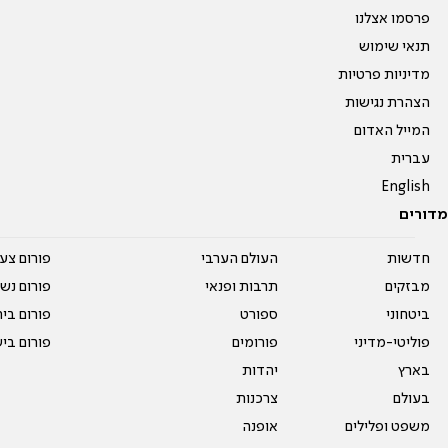
פרסמו אצלנו
תנאי שימוש
מדיניות פרטיות
הצהרת נגישות
המייל האדום
עברית
English
מדורים
חדשות
העולם הערבי
פורום צע
מבזקים
תרבות ופנאי
פורום נשו
ביטחוני
ספורט
פורום בי
פוליטי-מדיני
פורומים
פורום בי
בארץ
יהדות
בעולם
צרכנות
משפט ופלילים
אופנה