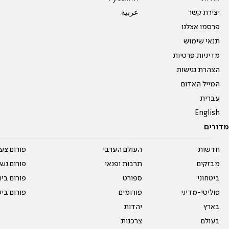
יצירת קשר
عربية
פרסמו אצלנו
תנאי שימוש
מדיניות פרטיות
הצהרת נגישות
המייל האדום
עברית
English
מדורים
חדשות
העולם הערבי
פורום צע
מבזקים
תרבות ופנאי
פורום נשו
ביטחוני
ספורט
פורום בי
פוליטי-מדיני
פורומים
פורום בי
בארץ
יהדות
בעולם
צרכנות