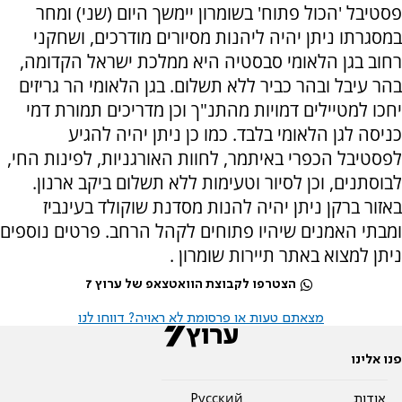
פסטיבל 'הכול פתוח' בשומרון יימשך היום (שני) ומחר
במסגרתו ניתן יהיה ליהנות מסיורים מודרכים, ושחקני
רחוב בגן הלאומי סבסטיה היא ממלכת ישראל הקדומה,
בהר עיבל ובהר כביר ללא תשלום. בגן הלאומי הר גריזים
יחכו למטיילים דמויות מהתנ"ך וכן מדריכים תמורת דמי
כניסה לגן הלאומי בלבד. כמו כן ניתן יהיה להגיע
לפסטיבל הכפרי באיתמר, לחוות האורגניות, לפינות החי,
לבוסתנים, וכן לסיור וטעימות ללא תשלום ביקב ארנון.
באזור ברקן ניתן יהיה להנות מסדנת שוקולד בעינביז
ומבתי האמנים שיהיו פתוחים לקהל הרחב. פרטים נוספים
ניתן למצוא באתר תיירות שומרון .
הצטרפו לקבוצת הוואטצאפ של ערוץ 7
מצאתם טעות או פרסומת לא ראויה? דווחו לנו
פנו אלינו
אודות
Pусский