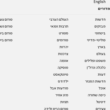
English
מדורים
חדשות
העולם הערבי
פורום צע
מבזקים
תרבות ופנאי
פורום נשו
ביטחוני
ספורט
פורום בי
פוליטי-מדיני
פורומים
פורום בי
בארץ
יהדות
בעולם
צרכנות
משפט ופלילים
אופנה
כלכלה ונדל"ן
מוסיקה
דעות
פיוטקאסט
חדשות המגזר
ילדודס
אוכל
מודעות אבל
כיפה שחורה
מזג אוויר
דיגיטל
תגיות
צעירים
פורום הריון ולידה