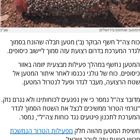
המטען שנתפס בירושלים
שב"כ
כוח צה"ל חשף הבוקר (ב') מטען חבלה שהונח בסמוך
לגדר המערכת בדרום רצועת עזה סמוך ליישוב כיסופים.
המטען נחשף במהלך פעילות מבצעית יזומה באזור
כיסופים. כוח של גולני נכנסו לאחר איתור המטען אל
שטח הרצועה, מעבר לגדר ופעל לנטרול המטען.
מדובר צה"ל נמסר כי אין נפגעים לכוחותינו ולא נגרם נזק.
"גורמי הטרור ממשיכים לנצל את השטח הסמוך לגדר
המערכת לתכנון פיגועים נגד כוחות צה"ל", נמסר.
חשיפת המטען מהווה חלק
מפעילות הטרור הנמשכת
מכיוון רצועת עזה לעבר ישראל