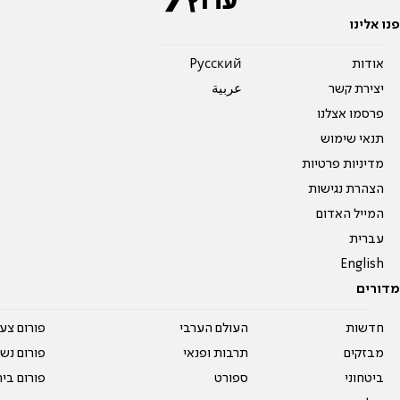
פנו אלינו
אודות
Pусский
יצירת קשר
عربية
פרסמו אצלנו
תנאי שימוש
מדיניות פרטיות
הצהרת נגישות
המייל האדום
עברית
English
מדורים
חדשות
העולם הערבי
פורום צע
מבזקים
תרבות ופנאי
פורום נשו
ביטחוני
ספורט
פורום בי