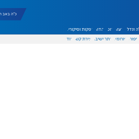
כ"ה באב תשפ"ו |
 ונדל"ן
דעות
אוכל
יהדות
הפקות וסיקורים
ספורט
פורומים
אתר ישיבה
יצירת קשר
עוד