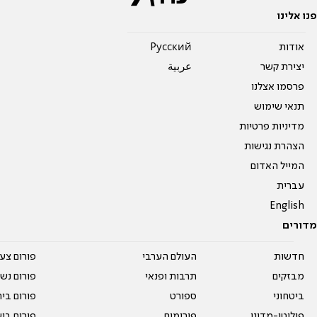
פנו אלינו
אודות
Pусский
יצירת קשר
عربية
פרסמו אצלנו
תנאי שימוש
מדיניות פרטיות
הצהרת נגישות
המייל האדום
עברית
English
מדורים
חדשות
העולם הערבי
פורום צע
מבזקים
תרבות ופנאי
פורום נשו
ביטחוני
ספורט
פורום בי
פוליטי-מדיני
פורומים
פורום בי