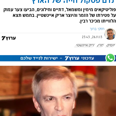
'נדם פסקול חייה של הארץ'
פוליטיקאים מימין ומשמאל, דתיים וחילונים, הביעו צער עמוק
על פטירתו של הזמר והיוצר אריק איינשטיין. בחמש תצא
הלווייתו מכיכר רבין.
חזקי ברוך
26.11.13, 23:43
מוסיקה
זמרים
אריק איינשטיין