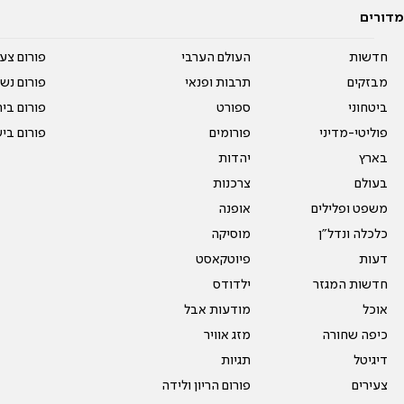
מדורים
חדשות
העולם הערבי
פורום צע
מבזקים
תרבות ופנאי
פורום נשו
ביטחוני
ספורט
פורום בי
פוליטי-מדיני
פורומים
פורום בי
בארץ
יהדות
בעולם
צרכנות
משפט ופלילים
אופנה
כלכלה ונדל"ן
מוסיקה
דעות
פיוטקאסט
חדשות המגזר
ילדודס
אוכל
מודעות אבל
כיפה שחורה
מזג אוויר
דיגיטל
תגיות
צעירים
פורום הריון ולידה