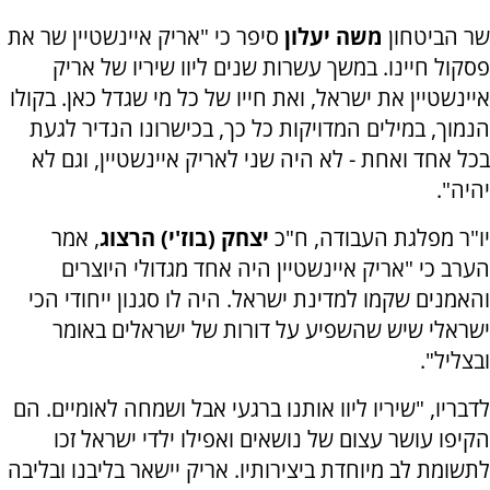
שר הביטחון
משה יעלון
סיפר כי
"אריק איינשטיין שר את
פסקול חיינו. במשך עשרות שנים ליוו שיריו של אריק
איינשטיין את ישראל, ואת חייו של כל מי שגדל כאן. בקולו
הנמוך, במילים המדויקות כל כך, בכישרונו הנדיר לגעת
בכל אחד ואחת - לא היה שני לאריק איינשטיין, וגם לא
יהיה".
יו"ר מפלגת העבודה, ח"כ
יצחק (בוז'י) הרצוג
, אמר
הערב כי "אריק איינשטיין היה אחד מגדולי היוצרים
והאמנים שקמו למדינת ישראל. היה לו סגנון ייחודי הכי
ישראלי שיש שהשפיע על דורות של ישראלים באומר
ובצליל".
לדבריו, "שיריו ליוו אותנו ברגעי אבל ושמחה לאומיים. הם
הקיפו עושר עצום של נושאים ואפילו ילדי ישראל זכו
לתשומת לב מיוחדת ביצירותיו. אריק יישאר בליבנו ובליבה