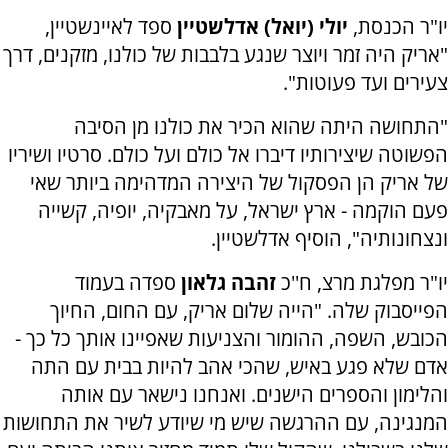
יו"ר הכנסת,
יולי (יואל) אדלשטיין
ספד לאיינשטיין,
"אריק היה זמר ויוצר שנגע בלבבות של כולנו, מזקנים, דרך
צעירים ועד פעוטות".
"התחושה היתה שהוא הכיר את כולנו מן הסיבה
הפשוטה שיצירותיו דיברו אל כולם ועל כולם. סרטיו ושיריו
של אריק הן הפסקול של היצירה המדהימה ביותר שאי
פעם הוקמה - ארץ ישראל, על מאבקיה, יופיה, קשייה
ונצחונותיה", הוסיף אדלשטיין.
יו"ר מפלגת מרצ, ח''כ
זהבה גלאון
ספדה בעמוד
הפייסבוק שלה. "
הייה שלום אריק, עם החום, החיוך
הכובש, השפה, ההומור והצניעות שאפיינו אותך כל כך -
אדם שלא פגע באיש, שהכי אהב להיות בבית עם התה
והלימון והספרים הישנים.
ואנחנו נישאר עם אותה
המנגינה, עם ההרגשה שיש מי שיודע לשיר את התחושות