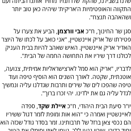
שלנו בשבילנו, שהקול שלו תמיד מחזיר אותנו הביתה ועם
התקווה והאופטימיות ה'אריקית' שיהיה כאן טוב יותר
ושהאהבה תנצח".
סגן שר החינוך, ח"כ
אבי וורצמן
, הביע את צערו על
פטירתו של אריק איינשטיין, "אני כואב על לכתו של היוצר
האדיר אריק איינשטיין. האיש שאהב להיות בבית העניק
לכולנו דרך שיריו את התחושה החמה של הבית".
לדבריו, "אריק הוא סמל לארצישראליות אמיתית, צנועה,
אוטנתית, שקטה. לאורך השנים הוא הוסיף טיפה ועוד
טיפה שהפכו לים של שירים ותרבות שגדלנו עליה ונמשיך
לגדל עליה גם את ילדינו. יהי זכרו ברוך".
יו"ר סיעת הבית היהודי, ח"כ
איילת שקד
, ספדה
לאיינשטיין ואמרה כי "
הוא אות ומופת לזמר דגול ששיריו
הם נכסי צאן ברזל של תרבותינו. זמר בסדר גודל שכזה הוא
יחיד בדורו. שיריו נגעו ללב, נעמו לאוזן וסימלו את הטוב