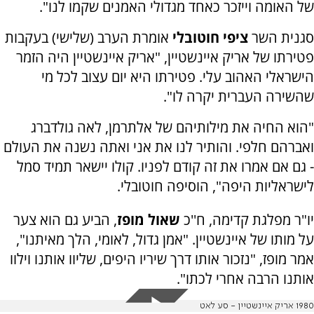
של האומה וייזכר כאחד מגדולי האמנים שקמו לנו".
סגנית השר
ציפי חוטובלי
אומרת הערב (שלישי) בעקבות
פטירתו של אריק איינשטיין, "אריק איינשטיין היה הזמר
הישראלי האהוב עלי. פטירתו היא יום עצוב לכל מי
שהשירה העברית יקרה לו".
"הוא החיה את מילותיהם של אלתרמן, לאה גולדברג
ואברהם חלפי. והותיר לנו את אני ואתה נשנה את העולם
- גם אם אמרו את זה קודם לפניו. קולו יישאר תמיד סמל
לישראליות היפה", הוסיפה חוטובלי.
יו"ר מפלגת קדימה, ח''כ
שאול מופז
, הביע גם הוא צער
על מותו של איינשטיין.
"אמן גדול, לאומי, הלך מאיתנו",
אמר מופז, "נזכור אותו דרך שיריו היפים, שליוו אותנו וילוו
אותנו הרבה אחרי לכתו".
1980 אריק איינשטיין - סע לאט