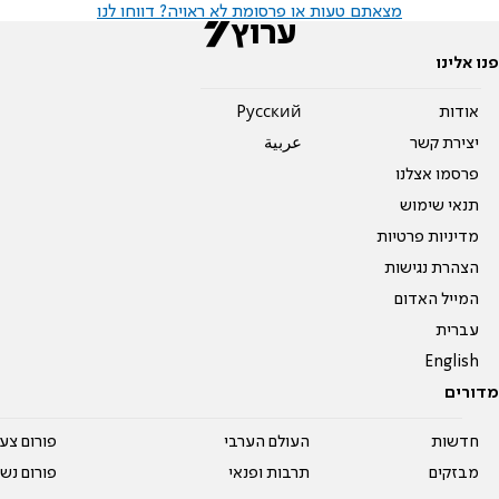
מצאתם טעות או פרסומת לא ראויה? דווחו לנו
פנו אלינו
אודות
Pусский
יצירת קשר
عربية
פרסמו אצלנו
תנאי שימוש
מדיניות פרטיות
הצהרת נגישות
המייל האדום
עברית
English
מדורים
חדשות
העולם הערבי
פורום צע
מבזקים
תרבות ופנאי
פורום נשו