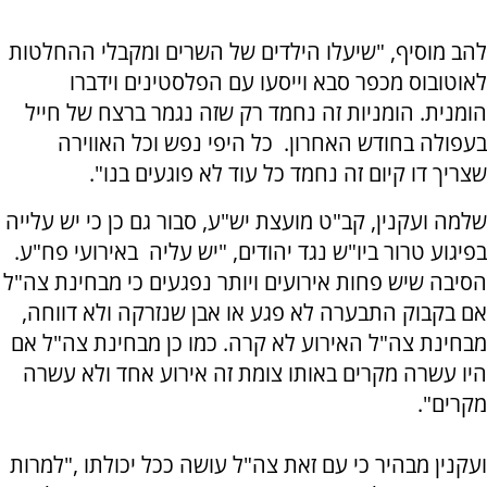
להב מוסיף, "שיעלו הילדים של השרים ומקבלי ההחלטות
לאוטובוס מכפר סבא וייסעו עם הפלסטינים וידברו
הומנית. הומניות זה נחמד רק שזה נגמר ברצח של חייל
בעפולה בחודש האחרון. כל היפי נפש וכל האווירה
שצריך דו קיום זה נחמד כל עוד לא פוגעים בנו".
שלמה ועקנין, קב"ט מועצת יש"ע, סבור גם כן כי יש עלייה
בפיגוע טרור ביו"ש נגד יהודים, "יש עליה באירועי פח"ע.
הסיבה שיש פחות אירועים ויותר נפגעים כי מבחינת צה"ל
אם בקבוק התבערה לא פגע או אבן שנזרקה ולא דווחה,
מבחינת צה"ל האירוע לא קרה. כמו כן מבחינת צה"ל אם
היו עשרה מקרים באותו צומת זה אירוע אחד ולא עשרה
מקרים".
ועקנין מבהיר כי עם זאת צה"ל עושה ככל יכולתו ,"למרות