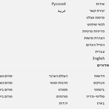
אודות
Pусский
יצירת קשר
عربية
פרסמו אצלנו
תנאי שימוש
מדיניות פרטיות
הצהרת נגישות
המייל האדום
עברית
English
מדורים
חדשות
העולם הערבי
פורום צע
מבזקים
תרבות ופנאי
פורום נשו
ביטחוני
ספורט
פורום בי
פוליטי-מדיני
פורומים
פורום בי
בארץ
יהדות