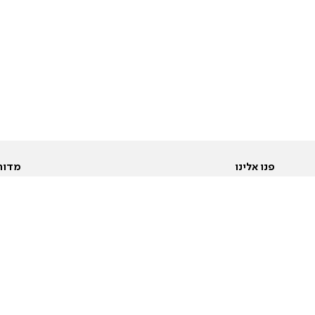
פנו אלינו
מדור
אודות
Pусский
חד
יצירת קשר
عربية
מב
פרסמו אצלנו
בי
תנאי שימוש
פו
מדיניות פרטיות
בא
הצהרת נגישות
בע