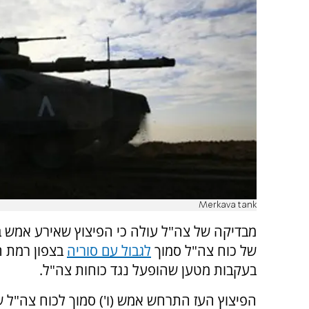
Merkava tank
מבדיקה של צה"ל עולה כי הפיצוץ שאירע אמש ב
של כוח צה"ל סמוך
לגבול עם סוריה
בצפון רמת הג
בעקבות מטען שהופעל נגד כוחות צה"ל.
הפיצוץ העז התרחש אמש (ו') סמוך לכוח צה"ל 