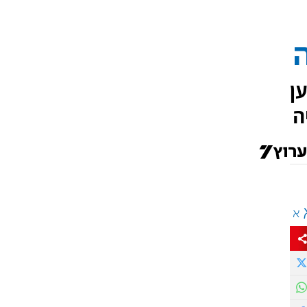
ן
ה
א