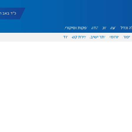
כ"ד באב תשפ"ו |
 ונדל"ן
דעות
אוכל
יהדות
הפקות וסיקורים
ספורט
פורומים
אתר ישיבה
יצירת קשר
עוד