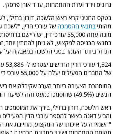
גרוניס ויו"ר ועדת ההתמחות, עו"ד אורן פרסקי.
בטקס החגיגי קרא ראש הלשכה, דורון ברזילי, לער
מהותי
בתנאי ההסמכה
של עורכי הדין,
"לשכת עו
מונה עתה 55,000 עורכי דין, יש ליישם בדח
בתנאי הכניסה למקצוע, לא ניתן להמתין יותר, ז
הגדול ביותר העומד בפני הלשכה במאבקה על ע
,324
של החברים הפעילים יעלה על 55,000 עורכי דין.
הנשים (49.5%) שהוסמכו כמעט זהה לשיעור הגברים (50.5%).
ראש הלשכה, דורון ברזילי, בירך את המוסמכים 
והביע דאגה באשר למספר עורכי הדין הפעילים ב
"השמירה על איכותו של המקצוע, מחייבת את ה
תקופת ההתמחות ושינוי מתכונת הבחינה באופן