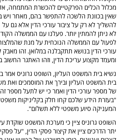
מכלול הכלים הפרקטיים להכשרת המתמחה, אלו
שאין בכוונת הלשכה להתפשר בהם, מאחר ויש ב
להשליך לא רק על ציבור עורכי הדין אלא גם על הצ
לא ניתן להמתין יותר. פעלנו עם הממשלה הקוד
לפעול עם הממשלה הנוכחית על מנת שהמלצות
עורכי הדין בנושא תתקבלנה במלואן. זהו מאבק 
ומעמד מקצוע עריכת הדין, וזהו האתגר החשוב בי
נשיא בית המשפט העליון, השופט גרוניס אמר 
בית המשפט העליון ובירך את המוסמכים ואת מש
של מספר עורכי הדין ואמר כי יש לתעל מספר זה
"בעזרת הידע שלכם קחו חלק בקליניקות משפטית 
המעניקה סיוע משפטי ללא תשלום".
השופט גרוניס ציין כי מערכת המשפט שוקדת על י
יתר הדרכים ציין את קיצור פסקי הדין, "על פסקי 
קצרים ועניינים. כוחו המשכנע של הטיעון אינו תל