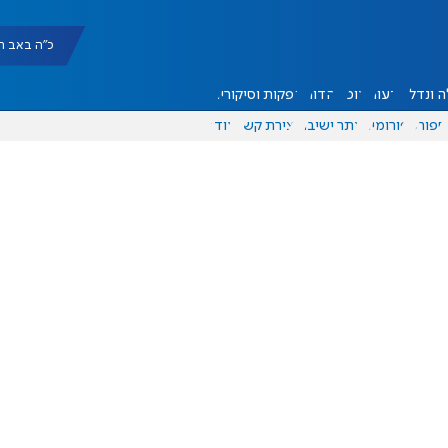
כ"ה באב תשפ"ו |
 ונדל"ן
דעות
אוכל
יהדות
הפקות וסיקורים
ספורט
פורומים
אתר ישיבה
יצירת קשר
עוד